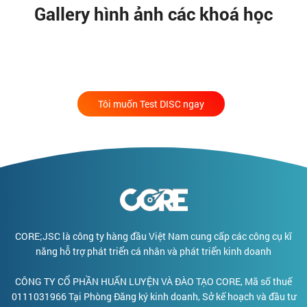
nói hay nhất, tuyển giỏi nhất hay bán
Gallery hình ảnh các khoá học
hàng mạnh nhất. Người đi xa là người
biết dùng
nghệ thuật đặt câu hỏi
để
khai mở con người, phát triển đội
nhóm và xây dựng mạng lưới bền
vững.
Tôi muốn Test DISC ngay
CORE;JSC là công ty hàng đầu Việt Nam cung cấp các công cụ kĩ
năng hỗ trợ phát triển cá nhân và phát triển kinh doanh
CÔNG TY CỔ PHẦN HUẤN LUYỆN VÀ ĐÀO TẠO CORE, Mã số thuế
0111031966 Tại Phòng Đăng ký kinh doanh, Sở kế hoạch và đầu tư