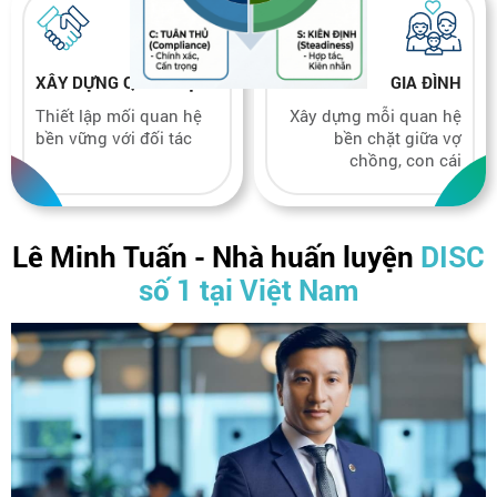
XÂY DỰNG QUAN HỆ
GIA ĐÌNH
Thiết lập mối quan hệ
Xây dựng mỗi quan hệ
bền vững với đối tác
bền chặt giữa vợ
chồng, con cái
Lê Minh Tuấn - Nhà huấn luyện
DISC
số 1 tại Việt Nam