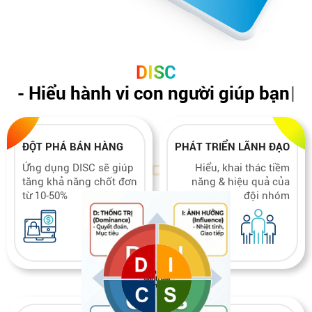
DISC
-
H
i
ể
u
h
à
n
h
v
i
c
o
n
n
g
ư
ờ
i
g
i
ú
p
b
ạ
n
|
ĐỘT PHÁ BÁN HÀNG
PHÁT TRIỂN LÃNH ĐẠO
Ứng dụng DISC sẽ giúp
Hiểu, khai thác tiềm
tăng khả năng chốt đơn
năng & hiệu quả của
từ 10-50%
đội nhóm